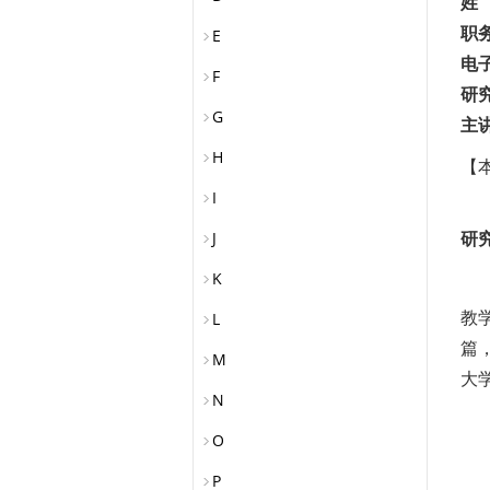
姓
职
E
电
F
研
G
主
H
【
I
J
研
K
L
教
篇
M
大
N
O
P