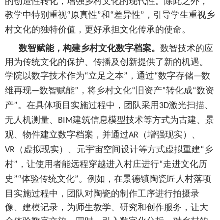
的创造性转化，增强乡村文化的现代性。除此之外，
教学中特别重视
原真性
和
差异性
，引导学生重视乡
“
”
“
”
村文化的独特价值，更好承担文化传承的使命。
数智赋能，构建乡村文化数字档案。
数智技术的应
用为传统文化的保护、传播及创新提供了新的机遇。
学院以数字技术作为
立足之本
，通过
数字存储
数
“
”
“
—
维再现
数智赋能
，将乡村文化
旧资产
转化成
数资
—
”
“
”
“
产
。在具体项目实施过程中，团队采用
激光扫描、
”
3D
无人机测量、
建筑信息模型技术等方式为古建、景
BIM
观、物件建立数字档案，并通过
（增强现实）、
AR
（虚拟现实）、元宇宙空间设计等方式虚拟重建
乡
VR
“
村
，让使用者能远程穿越进入村庄进行
走进文化历
”
“
史
体验传统文化
。例如，在景德镇陶瓷匠人村落项
”“
”
目实施过程中，团队对陶瓷的制作工序进行拍摄录
像、建模记录，为师生教学、研究和创作服务，让大