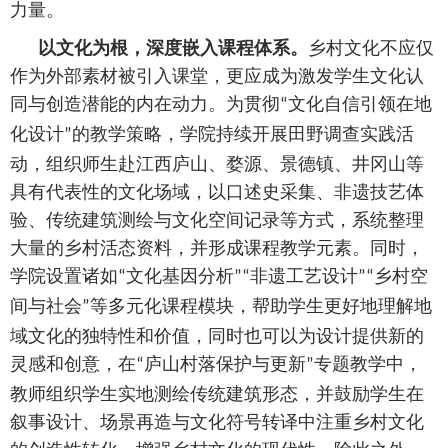
力量。
以文化为根，深度嵌入课程体系。
乡村文化不应仅
作为外部素材被引入课堂，更应成为激发学生文化认
同与创造潜能的内在动力。为贯彻
文化自信引领在地
“
化设计
的教学策略，学院持续开展田野调查实践活
”
动，组织师生赴江西庐山、婺源、景德镇、井冈山等
具有代表性的文化场域，以口述史采集、非遗技艺体
验、传统建筑测绘与文化空间记录等方式，系统整理
大量的乡村活态资料，并形成课程教学元素。同时，
学院设置诸如
文化基因分析
非遗工艺设计
乡村空
“
”“
”“
间与社会
等多元化课程模块，帮助学生更好地理解地
”
域文化的独特性和价值，同时也可以为设计提供新的
灵感和创意，在
庐山村落保护与更新
专题教学中，
“
”
教师组织学生实地测绘传统建筑形态，并鼓励学生在
叙事设计、场景再造与文化符号转译中注重乡村文化