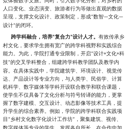
众体验数字文旅。同时，引入数字化分析，对乡村的
人口变化、业态演变、旅游者行为等做出直观的数据
呈现，支撑文化设计、政策制定，形成
数智
文化
“
—
—
设计
的闭环。
”
跨学科融合，培养
复合力
设计人才。
有效传承乡
“
”
村文化，要求学生拥有宽广的跨学科视野和实践综合
能力。为此，学院打通专业限制，开启
设计
文化
科
“
+
+
技
的交叉学科整合，组建跨学科教学团队及教学内
”
容。在具体实践中，学院建筑学、环境设计、视觉传
达、产品设计等专业方向，与人类学、民俗学、计算
机科学、数字媒体等学科开设联合教学和联合课题，
使学生不仅具备了文化分析与符号转译的能力，更掌
握了数字建模、交互设计、动态影像等技术工具，提
升学生的综合素养。例如，学院的跨学科联合实践项
目
乡村文化数字化设计工作坊
，聚集建筑、视传、
“
”
数字媒体等专业的学生，发挥各自所长，在合作中加