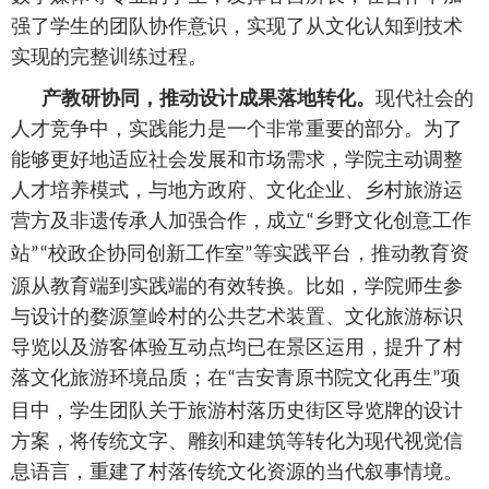
强了学生的团队协作意识，实现了从文化认知到技术
实现的完整训练过程。
产教研协同，推动设计成果落地转化。
现代社会的
人才竞争中，实践能力是一个非常重要的部分。为了
能够更好地适应社会发展和市场需求，学院主动调整
人才培养模式，与地方政府、文化企业、乡村旅游运
营方及非遗传承人加强合作，成立
乡野文化创意工作
“
站
校政企协同创新工作室
等实践平台，推动教育资
”“
”
源从教育端到实践端的有效转换。比如，学院师生参
与设计的婺源篁岭村的公共艺术装置、文化旅游标识
导览以及游客体验互动点均已在景区运用，提升了村
落文化旅游环境品质；在
吉安青原书院文化再生
项
“
”
目中，学生团队关于旅游村落历史街区导览牌的设计
方案，将传统文字、雕刻和建筑等转化为现代视觉信
息语言，重建了村落传统文化资源的当代叙事情境。