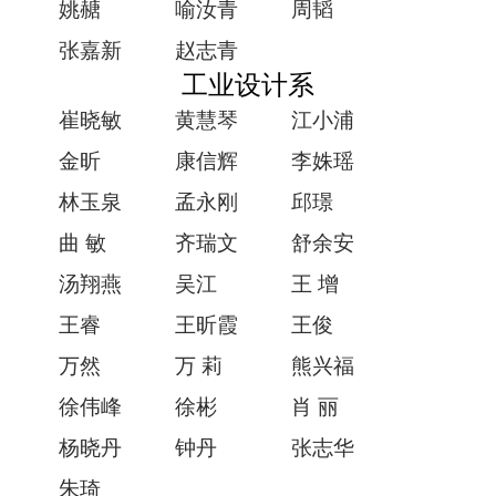
姚赯
喻汝青
周韬
张嘉新
赵志青
工业设计系
崔晓敏
黄慧琴
江小浦
金昕
康信辉
李姝瑶
林玉泉
孟永刚
邱璟
曲 敏
齐瑞文
舒余安
汤翔燕
吴江
王 增
王睿
王昕霞
王俊
万然
万 莉
熊兴福
徐伟峰
徐彬
肖 丽
杨晓丹
钟丹
张志华
朱琦