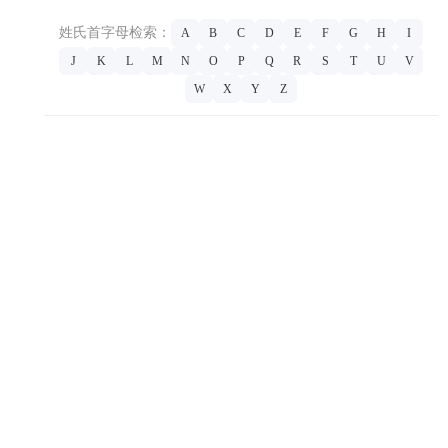
姓氏首字母检索：
A
B
C
D
E
F
G
H
I
J
K
L
M
N
O
P
Q
R
S
T
U
V
W
X
Y
Z