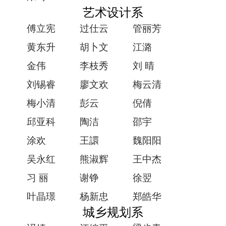
艺术设计系
傅立宪
过仕云
管丽芳
黄东升
胡卜文
江潞
金伟
李枝秀
刘 晴
刘锡睿
廖文欢
梅云清
梅小清
彭云
倪倩
邱亚科
陶洁
邵宇
涂欢
王譞
魏阳阳
吴永红
熊淑辉
王中杰
习 丽
谢铮
徐翌
叶晶璟
杨新忠
郑皓华
城乡规划系