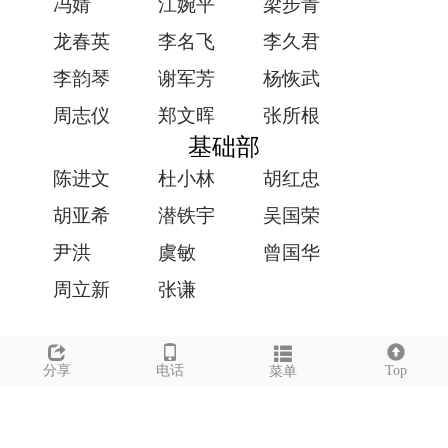
冯婧
江婉平
梁步青
龙春英
李名飞
李久君
李韵琴
谢军芳
杨恢武
周志仪
郑文晖
张所根
基础部
陈进文
杜小林
胡红忠
胡亚希
潜铁宇
吴国荣
尹洪
虞敏
曾国华
周立新
张谦
师资队伍
分享
电话
Top
菜单
在职教师