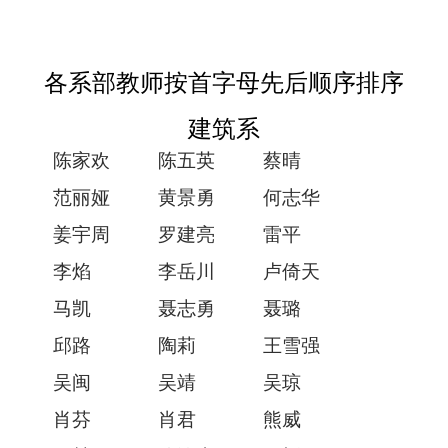
各系部教师按首字母先后顺序排序
建筑系
陈家欢
陈五英
蔡晴
范丽娅
黄景勇
何志华
姜宇周
罗建亮
雷平
李焰
李岳川
卢倚天
马凯
聂志勇
聂璐
邱路
陶莉
王雪强
吴闽
吴靖
吴琼
肖芬
肖君
熊威