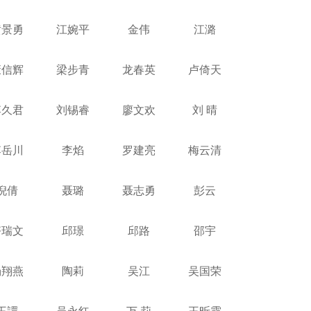
黄景勇
江婉平
金伟
江潞
康信辉
梁步青
龙春英
卢倚天
李久君
刘锡睿
廖文欢
刘 晴
李岳川
李焰
罗建亮
梅云清
倪倩
聂璐
聂志勇
彭云
齐瑞文
邱璟
邱路
邵宇
汤翔燕
陶莉
吴江
吴国荣