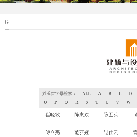
G
姓氏首字母检索：
ALL
A
B
C
D
O
P
Q
R
S
T
U
V
W
崔晓敏
陈家欢
陈五英
傅立宪
范丽娅
过仕云