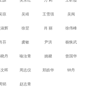
王譞
吴永红
万 莉
王昕霞
吴琼
吴靖
王雪强
吴闽
熊淑辉
徐翌
肖 丽
徐伟峰
肖芬
虞敏
尹洪
杨恢武
杨晓丹
喻汝青
姚赯
曾国华
郑文晖
周志仪
郑皓华
钟丹
周韬
赵志青