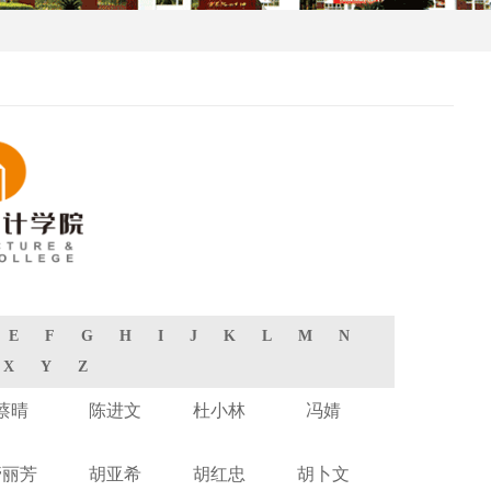
E
F
G
H
I
J
K
L
M
N
X
Y
Z
蔡晴
陈进文
杜小林
冯婧
管丽芳
胡亚希
胡红忠
胡卜文