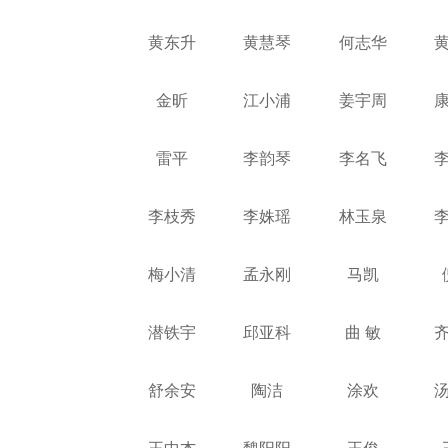
黄东升
黄慧琴
何志华
金昕
江小浦
姜宇周
雷平
李韵琴
李名飞
李枝秀
李姝瑶
林玉泉
梅小清
孟永刚
马凯
潜铁宇
邱亚科
曲 敏
舒余安
陶洁
涂欢