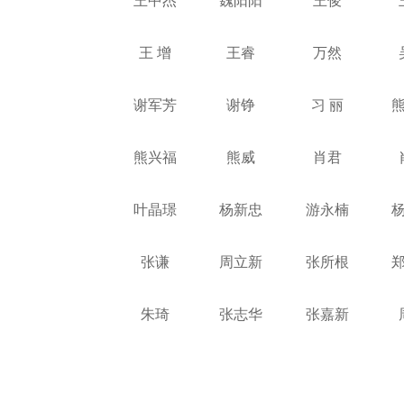
王中杰
魏阳阳
王俊
王 增
王睿
万然
谢军芳
谢铮
习 丽
熊兴福
熊威
肖君
叶晶璟
杨新忠
游永楠
张谦
周立新
张所根
朱琦
张志华
张嘉新