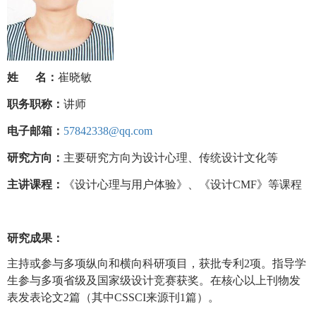
姓
名：
崔晓敏
职务职称：
讲师
电子邮箱：
57842338@qq.com
研究方向：
主要研究方向为设计心理、传统设计文化等
主讲课程：
《设计心理与用户体验》、《设计
CMF
》等课程
研究成果：
主持或参与多项纵向和横向科研项目，获批专利
2
项。指导学
生参与多项省级及国家级设计竞赛获奖。在核心以上刊物发
表发表论文
2
篇
（其中
CSSCI
来源刊
1
篇）
。