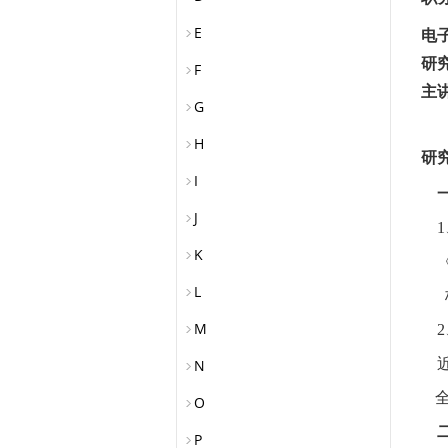
E
电
研
F
主
G
H
研
I
J
1
K
L
M
2
N
O
P