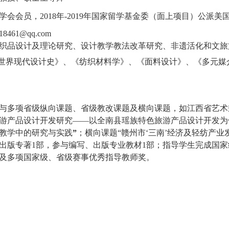
学会会员
，
2018
年
-2019
年国家留学基金委（面上项目）公派美
18461@qq.com
织品设计及理论研究、设计教学教法改革研究、非遗活化和文旅
世界现代设计史》、《
纺织材料学
》、《面料设计》
、《多元媒
与多项省级纵向课题、省级教改课题及横向课题，如江西省艺术规
游产品设计开发研究——以全南县瑶族特色旅游产品设计开发为
教学中的研究与实践
”
；横向课题
“赣州市‘三南’经济及轻纺产业
出版专著
1
部，参与编写、出版专业教材
1
部；指导学生完成国家
及多项国家级、省级赛事优秀指导教师奖。