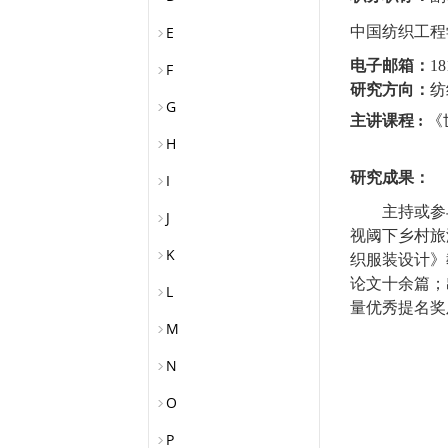
E
中国纺织工程
电子邮箱：
18
F
研究方向：
纺
G
主讲课程
:
《
H
研究成果：
I
主持或参
J
视阈下乡村旅
K
织服装设计》
论文十余篇；
L
量优秀提名奖
M
N
O
P