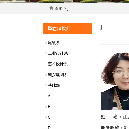
首页
>
J
J
在职教师
建筑系
工业设计系
艺术设计系
城乡规划系
基础部
A
B
C
姓
名：
江
D
职务职称：
副