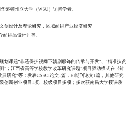
国华盛顿州立大学（
WSU
）访问学者。
文创设计及理论研究，区域纺织产业经济研究
介纺织品设计》等。
划课题“非遗保护视阈下赣剧服饰的传承与开发”、“精准扶贫
例”；江西省高等学校教学改革研究课题“项目驱动模式在《针
发展研究”
等；
发表
CSSCI
论文
1
篇，
EI
期刊论文
1
篇，其他研究
级创新创业项目
1
项、校级项目多项；
多次获南昌大学授课质