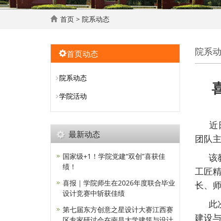
首页
>
院系动态
院系
首页动态
院系动态
学院活动
近
最新动态
团队
国家级+1！学院党建“双创”喜获佳
该
绩！
工匠
喜报｜学院师生在2026年度联合毕业
长、
设计竞赛中斩获佳绩
此
第七届东方创意之星设计大赛江西赛
建设
区专家研讨会在南昌大学建筑与设计