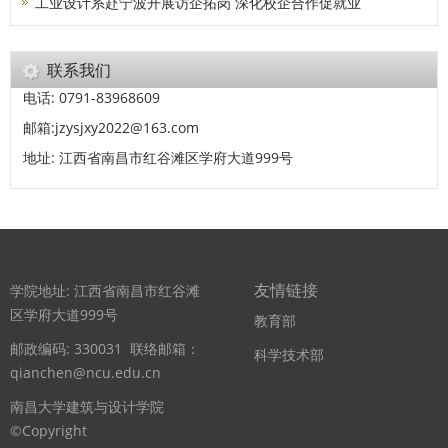
工业设计系赴宁波开展访企拓岗 深化校企合作促就业
联系我们
电话: 0791-83968609
邮箱:jzysjxy2022@163.com
地址: 江西省南昌市红谷滩区学府大道999号
友情链接
学院地址: 江西省南昌市红谷滩
区学府大道999号
教育部
邮政编码: 330031
联络邮箱：
科学技术部
qianchen@ncu.edu.cn
南昌大学建筑与设计学院
©Copyright