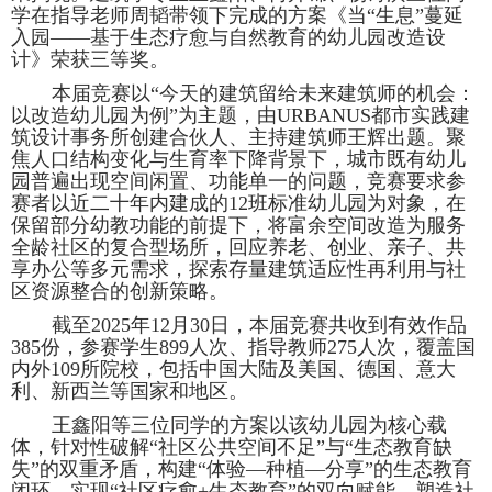
学在指导老师周韬带领下完成的方案《当“生息”蔓延
入园——基于生态疗愈与自然教育的幼儿园改造设
计》荣获三等奖。
本届竞赛以“今天的建筑留给未来建筑师的机会：
以改造幼儿园为例”为主题，由URBANUS都市实践建
筑设计事务所创建合伙人、主持建筑师王辉出题。聚
焦人口结构变化与生育率下降背景下，城市既有幼儿
园普遍出现空间闲置、功能单一的问题，竞赛要求参
赛者以近二十年内建成的12班标准幼儿园为对象，在
保留部分幼教功能的前提下，将富余空间改造为服务
全龄社区的复合型场所，回应养老、创业、亲子、共
享办公等多元需求，探索存量建筑适应性再利用与社
区资源整合的创新策略。
截至2025年12月30日，本届竞赛共收到有效作品
385份，参赛学生899人次、指导教师275人次，覆盖国
内外109所院校，包括中国大陆及美国、德国、意大
利、新西兰等国家和地区。
王鑫阳等三位同学的方案以该幼儿园为核心载
体，针对性破解“社区公共空间不足”与“生态教育缺
失”的双重矛盾，构建“体验—种植—分享”的生态教育
闭环，实现“社区疗愈+生态教育”的双向赋能，塑造社