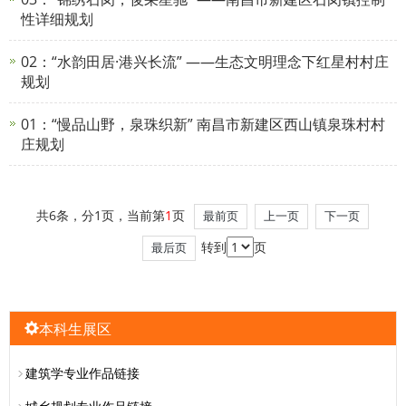
性详细规划
02：“水韵田居·港兴长流” ——生态文明理念下红星村村庄
规划
01：“慢品山野，泉珠织新” 南昌市新建区西山镇泉珠村村
庄规划
共6条，分1页，当前第
1
页
最前页
上一页
下一页
转到
页
最后页
本科生展区
建筑学专业作品链接