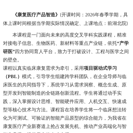
《
康复医疗产品智造
》
开课时间：
2026年春季学期，具
(
体上课时间根据当学期实际情况确定
、上课地点：前湖北院
)
本课程是一门面向未来的高度交叉学科实践课程，精准
对接电子信息、生物医药、新材料等重点产业链，依托
“产学
研医”
四方协同育人平台，致力于打破设计、工程与医学之间
的壁垒。
课程以真实临床康复需求为牵引，采用
项目驱动式学习
（
PBL）
模式，引导学生组建跨学科团队，在企业导师与临
床医生的共同指导下，系统学习从需求洞察、概念生成、原
型开发到智能制造的全链路创新流程。学生将通过动手实
践，深入掌握设计思维、智能硬件应用、人机交互、快速成
型等核心技术与方法。课程旨在培养学生将一个临床想法转
化为可测试、可验证的智能产品原型的综合能力，为我省在
康复医疗产业新赛道上抢占发展先机、推动产业高端化与智