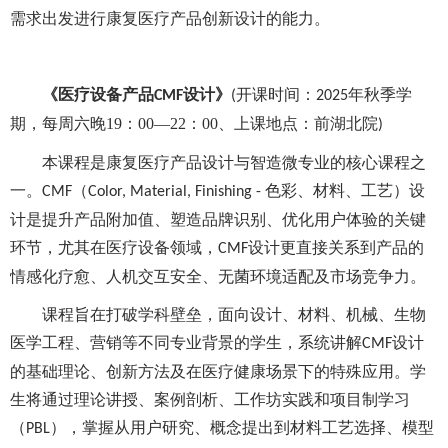
需求出发进行
康复医疗
产品创新设计的能力。
《
医疗设备产品
设计
》
开课时间：
年秋季学
CMF
(
2025
期，
每周六晚
19：00—22：00
、上课地点：前湖北院
)
本课程是康复医疗产品设计与智造微专业的核心课程之
一。
（
色彩、材料、工艺）设
CMF
Color, Material, Finishing -
计是提升产品附加值、塑造品牌识别、优化用户体验的关键
环节，尤其在医疗设备领域，
设计更直接关系到产品的
CMF
情感化疗愈、人机交互安全、无菌环境适配及市场竞争力。
课程旨在打破学科壁垒，面向设计、材料、机械、生物
医学工程、营销等不同专业背景的学生，系统讲解
设计
CMF
的基础理论、创新方法及在医疗健康场景下的特殊应用。学
生将通过理论讲授、案例剖析、工作坊实践和项目制学习
（
），掌握从用户研究、概念提出到材料工艺选择、模型
PBL