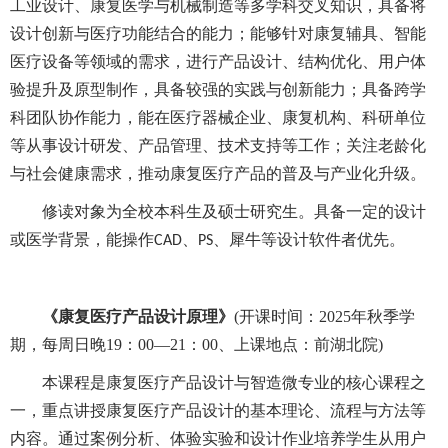
工业设计、康复医学与机械制造等多学科交叉知识，具备将
设计创新与医疗功能结合的能力
；
能够针对康复辅具、智能
医疗设备等领域的需求，进行产品设计、结构优化、用户体
验提升及原型制作，具备较强的实践与创新能力
；
具备跨学
科团队协作能力，能在医疗器械企业、康复机构、科研单位
等从事设计研发、产品管理、技术支持等工作
；
关注老龄化
与社会健康需求，推动康复医疗产品的普及与产业化升级
。
修读对象
为
全校本科生及硕士研究生
。
具备一定的设计
或医学背景，能操作
、
、犀牛等设计软件者优先。
CAD
PS
《
康复医疗产品设计原理
》
(开课时间：2025年秋季学
期，每
周日晚
19：00—21：00
、上课地点：前湖北院
)
本课程是康复医疗产品设计与智造微专业的核心课程之
一，重点讲授康复医疗产品设计的基本理论、流程与方法等
内容。通过案例分析
、
体验实验和设计作业
培养学生从
用户