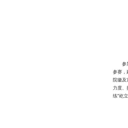
参
参赛，
院徽及
力度、
练“屹