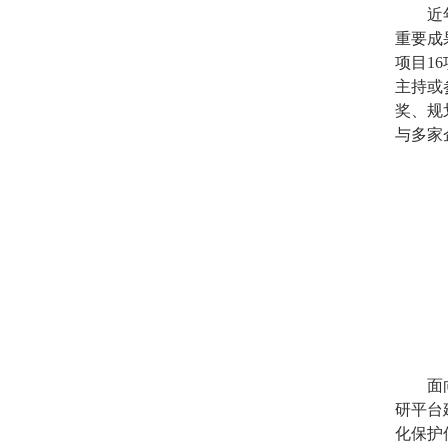
近
重要成
项目1
主持或
奖、规
与
多家
面
研平台
化保护