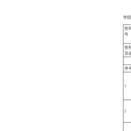
学
答
号
答
员
序
1
2