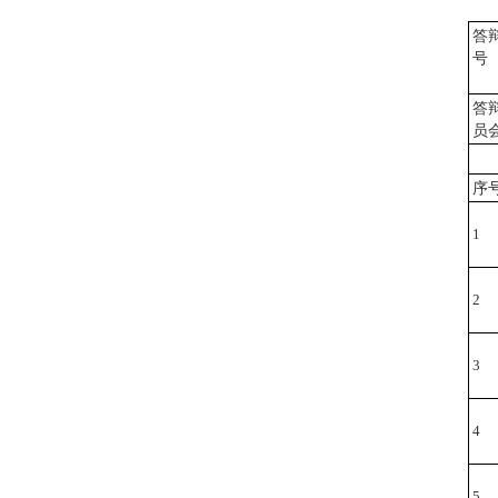
答
号
答
员
序
1
2
3
4
5