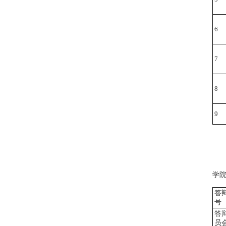
6
7
8
9
学
答
号
答
员