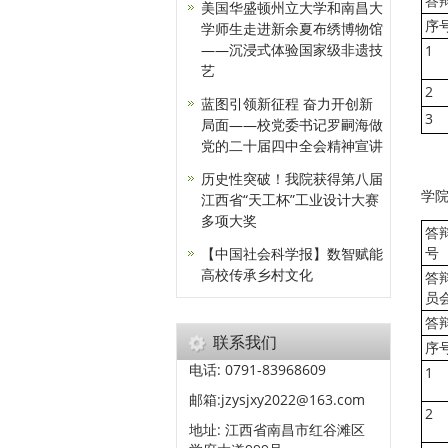
答
美国华盛顿州立大学和南昌大
序
学师生走进新余夏布绣博物馆
——沉浸式体验国家级非遗技
1
艺
2
蓝图引领新征程 奋力开创新
3
局面——校党委书记罗嗣海做
党的二十届四中全会精神宣讲
历史性突破！我院获得第八届
学
江西省“天工杯”工业设计大赛
多项大奖
答
号
【中国社会科学报】数智赋能
高校传承乡村文化
答
员
答
联系我们
序
电话: 0791-83968609
1
邮箱:jzysjxy2022@163.com
2
地址: 江西省南昌市红谷滩区