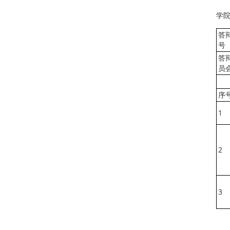
学
答
号
答
员
序
1
2
3